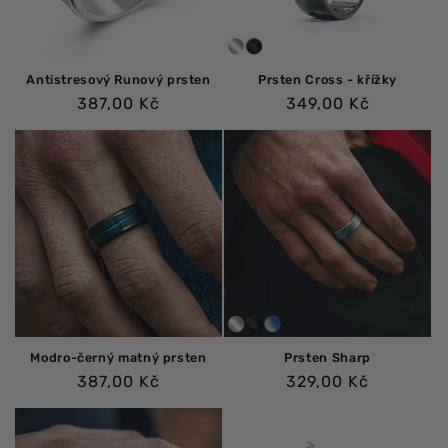
Antistresový Runový prsten
Prsten Cross - křížky
Běžná
Běžná
387,00 Kč
349,00 Kč
cena
cena
Modro-černý matný prsten
Prsten Sharp
Běžná
Běžná
387,00 Kč
329,00 Kč
cena
cena