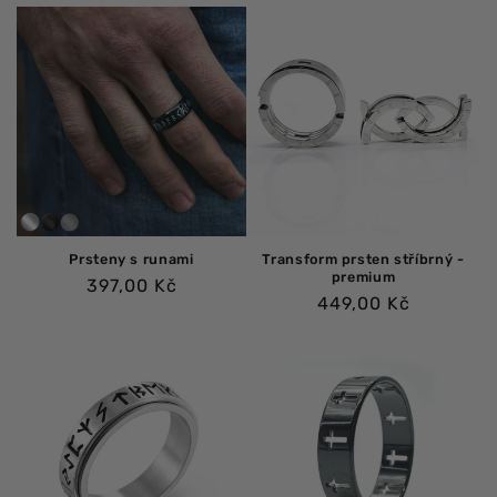
cena
cena
cena
Prsteny s runami
Transform prsten stříbrný -
premium
Běžná
397,00 Kč
Běžná
449,00 Kč
cena
cena