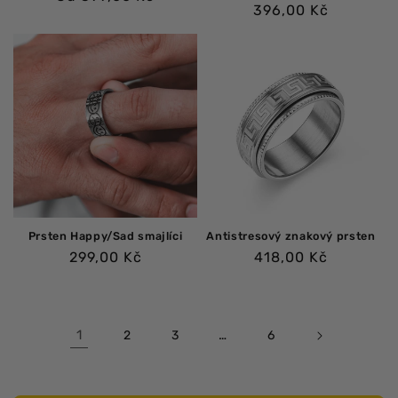
Běžná
396,00 Kč
cena
cena
Prsten Happy/Sad smajlíci
Antistresový znakový prsten
Běžná
Běžná
299,00 Kč
418,00 Kč
cena
cena
1
…
2
3
6