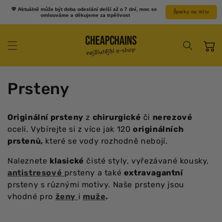
Přejít k
💛 Aktuálně může být doba odeslání delší až o 7 dní, moc se 
Šperky na míru
obsahu
omlouváme a děkujeme za trpělivost
Košík
K
Prsteny
o
Originální prsteny
z
chirurgické
či
nerezové
l
oceli. Vybírejte si z více jak 120
originálních
prstenů,
které se vody rozhodně nebojí.
e
Naleznete
klasické
čisté styly, vyřezávané kousky,
k
antistresové
prsteny a také
extravagantní
prsteny s různými motivy. Naše prsteny jsou
c
vhodné pro
ženy
i
muže
.
e