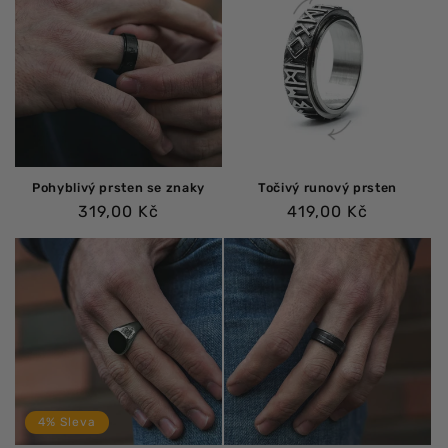
Pohyblivý prsten se znaky
Točivý runový prsten
Běžná
Běžná
319,00 Kč
419,00 Kč
cena
cena
4% Sleva