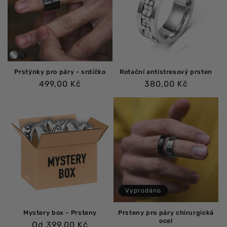
Prstýnky pro páry - srdíčko
Rotační antistresový prsten
Běžná
Běžná
499,00 Kč
380,00 Kč
cena
cena
Vyprodáno
Mystery box - Prsteny
Prsteny pro páry chirurgická
ocel
Běžná
Od 399,00 Kč