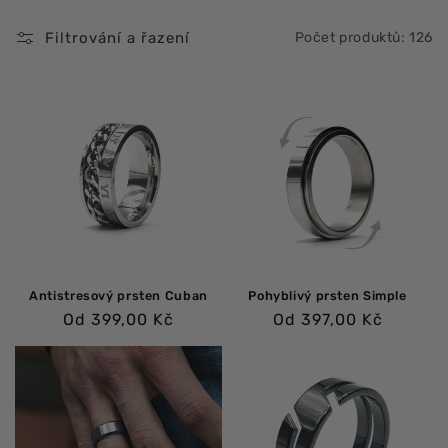
:
Filtrování a řazení
Počet produktů: 126
Antistresový prsten Cuban
Pohyblivý prsten Simple
Běžná
Běžná
Od 399,00 Kč
Od 397,00 Kč
cena
cena