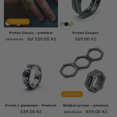
17% Sleva
Prsten Classic - premium
Prsten Compos
Běžná
Výprodejová
Běžná
Od 329,00 Kč
369,00 Kč
399,00 Kč
cena
cena
cena
2% Sleva
Prsten s plamenem - Premium
Skládací prsten - premium
Běžná
Běžná
Výprodejová
339,00 Kč
459,00 Kč
469,00 Kč