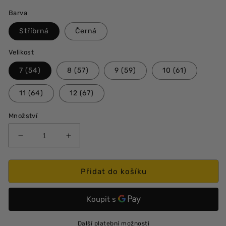
Barva
Stříbrná
Černá
Velikost
7 (54)
8 (57)
9 (59)
10 (61)
11 (64)
12 (67)
Množství
Snížit
Zvýšit
množství
množství
produktu
produktu
Prsten
Prsten
Přidat do košíku
Cross
Cross
-
-
křížky
křížky
Další platební možnosti