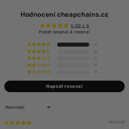
Hodnocení cheapchains.cz
5.00 z 5
Počet recenzí 4 recenzí
4
0
0
0
0
Napsat recenzi
Sort by
19/03/24