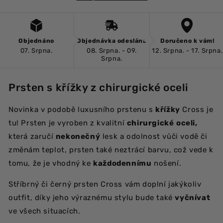
Objednáno
Objednávka odeslána
Doručeno k vám!
07. Srpna.
08. Srpna. - 09.
12. Srpna. - 17. Srpna.
Srpna.
Prsten s křížky z chirurgické oceli
Novinka v podobě luxusního prstenu s
křížky
Cross je
tu! Prsten je vyroben z kvalitní
chirurgické
oceli,
která zaručí
nekonečný
lesk a odolnost vůči vodě či
změnám teplot, prsten také neztrácí barvu, což vede k
tomu, že je vhodný ke
každodennímu
nošení.
Stříbrný či černý prsten Cross vám doplní jakýkoliv
outfit, díky jeho výraznému stylu bude také
vyčnívat
ve všech situacích.