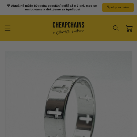
Přejít k
💛 Aktuálně může být doba odeslání delší až o 7 dní, moc se 
Šperky na míru
obsahu
omlouváme a děkujeme za trpělivost
Košík
Přejít na
informace o
produktu