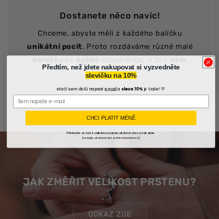
Dostanete něco navíc!
Chceme, abyste měli z každého balíčku
unikátní pocit
. Proto rozdáváme různé malé
dárečky
ke
každé
objednávce. A to i
Vám
.
Předtím, než jdete nakupovat si vyzvedněte
slevičku na 10%
stačí sem dolů napsat
email
a
sleva 10%
je Vaše! 💛
z
1
/
3
CHCI PLATIT MÉNĚ
Přihlásíte se tak k odběru novinek, akčních slev a tak dále.
(nebojte, otravovat vás určitě nebudeme😊)
JAK ZMĚŘIT VELIKOST PRSTENU?
ODKAZ ZDE