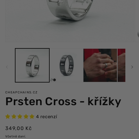
Otevřít
Ot
multimédia
mu
1
2
v
v
modálním
m
okně
ok
CHEAPCHAINS.CZ
Prsten Cross - křížky
4 recenzí
Běžná
349,00 Kč
cena
Včetně daní.