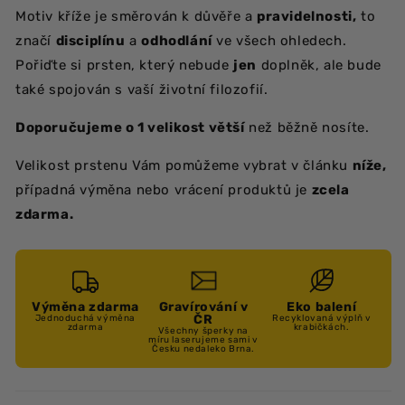
Motiv kříže je směrován k důvěře a
pravidelnosti,
to
značí
disciplínu
a
odhodlání
ve všech ohledech.
Pořiďte si prsten, který nebude
jen
doplněk, ale bude
také spojován s vaší životní filozofií.
Doporučujeme o 1 velikost větší
než běžně nosíte.
Velikost prstenu Vám pomůžeme vybrat v článku
níže,
případná výměna nebo vrácení produktů je
zcela
zdarma.
Výměna zdarma
Gravírování v
Eko balení
ČR
Jednoduchá výměna
Recyklovaná výplň v
zdarma
krabičkách.
Všechny šperky na
míru laserujeme sami v
Česku nedaleko Brna.