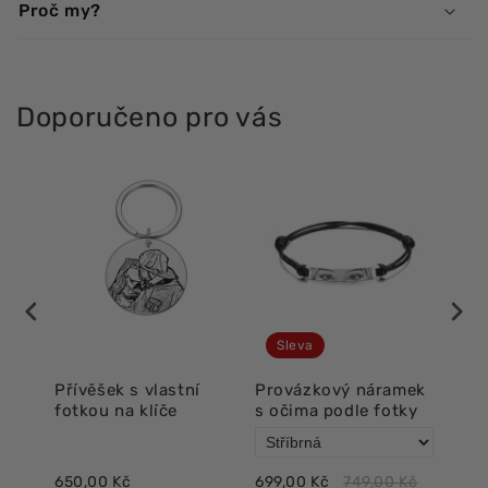
Proč my?
Doporučeno pro vás
Sleva
í
Přívěšek s vlastní
Provázkový náramek
Lux
fotkou na klíče
s očima podle fotky
oči
650,00 Kč
699,00 Kč
749,00 Kč
718,