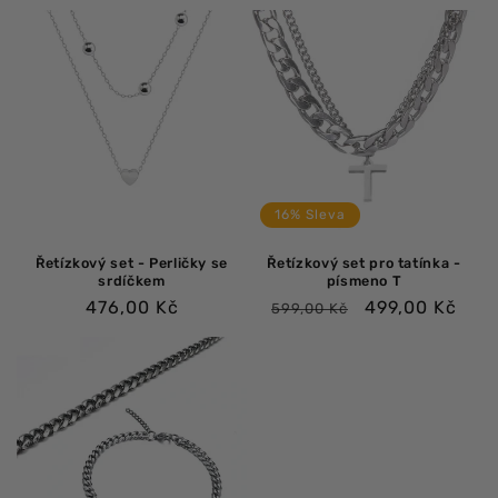
cena
cena
cena
cena
16% Sleva
Řetízkový set - Perličky se
Řetízkový set pro tatínka -
srdíčkem
písmeno T
Běžná
Běžná
Výprodejová
476,00 Kč
499,00 Kč
599,00 Kč
cena
cena
cena