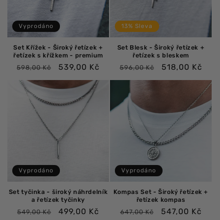
:
Vyprodáno
13% Sleva
Set Křížek - Široký řetízek +
Set Blesk - Široký řetízek +
řetízek s křížkem - premium
řetízek s bleskem
Běžná
Výprodejová
Běžná
Výprodejová
539,00 Kč
518,00 Kč
598,00 Kč
596,00 Kč
cena
cena
cena
cena
Vyprodáno
Vyprodáno
Set tyčinka - široký náhrdelník
Kompas Set - Široký řetízek +
a řetízek tyčinky
řetízek kompas
Běžná
Výprodejová
Běžná
Výprodejová
499,00 Kč
547,00 Kč
549,00 Kč
647,00 Kč