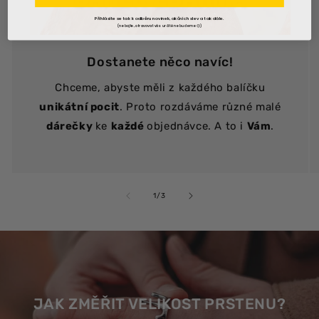
Přihlásíte se tak k odběru novinek, akčních slev a tak dále.
(nebojte, otravovat vás určitě nebudeme😊)
Dostanete něco navíc!
Chceme, abyste měli z každého balíčku
unikátní pocit
. Proto rozdáváme různé malé
dárečky
ke
každé
objednávce. A to i
Vám
.
z
1
/
3
JAK ZMĚŘIT VELIKOST PRSTENU?