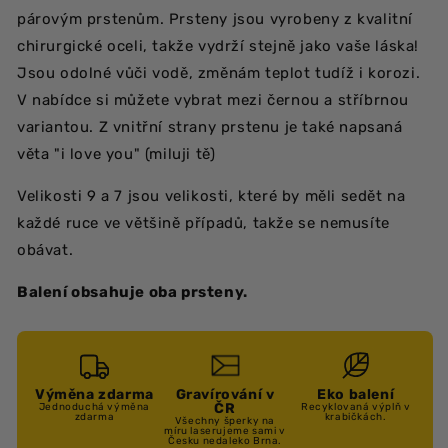
párovým prstenům. Prsteny jsou vyrobeny z kvalitní
chirurgické oceli, takže vydrží stejně jako vaše láska!
Jsou odolné vůči vodě, změnám teplot tudíž i korozi.
V nabídce si můžete vybrat mezi černou a stříbrnou
variantou. Z vnitřní strany prstenu je také napsaná
věta "i love you" (miluji tě)
Velikosti 9 a 7 jsou velikosti, které by měli sedět na
každé ruce ve většině případů, takže se nemusíte
obávat.
Balení obsahuje oba prsteny.
Výměna zdarma
Gravírování v
Eko balení
ČR
Jednoduchá výměna
Recyklovaná výplň v
zdarma
krabičkách.
Všechny šperky na
míru laserujeme sami v
Česku nedaleko Brna.