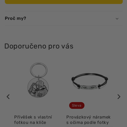
Proč my?
Doporučeno pro vás
Sleva
í
Přívěšek s vlastní
Provázkový náramek
Lux
fotkou na klíče
s očima podle fotky
oči