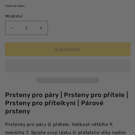
cena
Včetně daní.
Množství
Snížit
Zvýšit
množství
množství
produktu
produktu
Prsteny
Prsteny
Vyprodáno
pro
pro
páry
páry
chirurgická
chirurgická
ocel
ocel
Prsteny pro páry | Prsteny pro přítele |
Prsteny pro přítelkyni | Párové
prsteny
Prstýnky pro páry či přátele. Velikost většího 9,
menšího 7. Spojte svoji lásku či přátelství díky našim