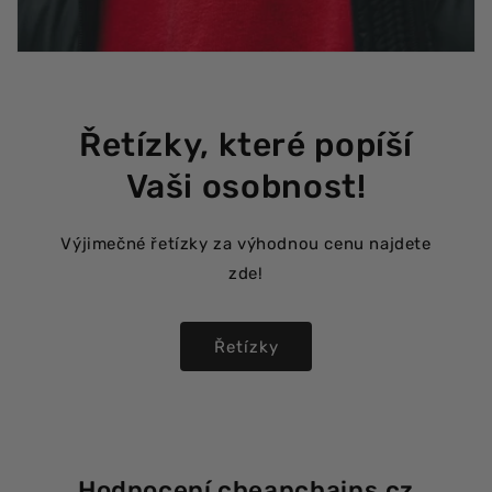
Řetízky, které popíší
Vaši osobnost!
Výjimečné řetízky za výhodnou cenu najdete
zde!
Řetízky
Hodnocení cheapchains.cz