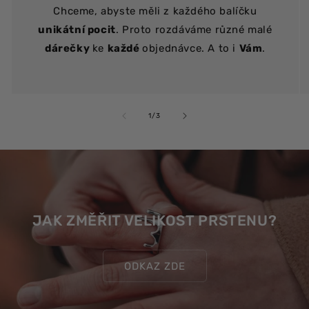
Chceme, abyste měli z každého balíčku
unikátní pocit
. Proto rozdáváme různé malé
dárečky
ke
každé
objednávce. A to i
Vám
.
z
1
/
3
JAK ZMĚŘIT VELIKOST PRSTENU?
ODKAZ ZDE