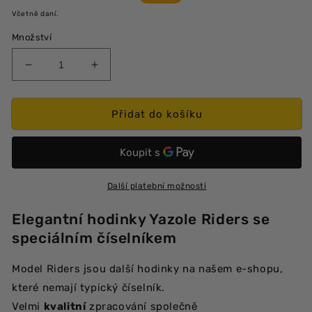
cena
cena
Včetně daní.
Množství
Snížit
Zvýšit
množství
množství
produktu
produktu
Závodní
Závodní
Přidat do košíku
hodinky
hodinky
Yazole
Yazole
Riders
Riders
Další platební možnosti
Elegantní hodinky Yazole Riders se
speciálním číselníkem
Model Riders jsou další hodinky na našem e-shopu,
které nemají typický číselník.
Velmi
kvalitní
zpracování společně