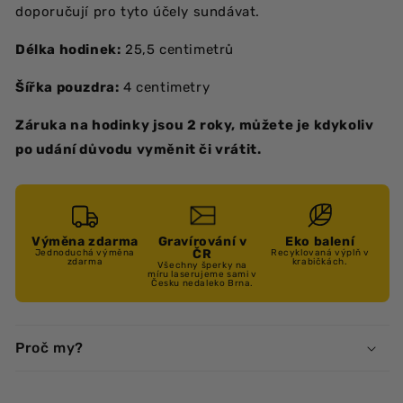
doporučují pro tyto účely sundávat.
Délka hodinek:
25,5 centimetrů
Šířka pouzdra:
4 centimetry
Záruka na hodinky jsou 2 roky, můžete je kdykoliv
po udání důvodu vyměnit či vrátit.
Výměna zdarma
Gravírování v
Eko balení
ČR
Jednoduchá výměna
Recyklovaná výplň v
zdarma
krabičkách.
Všechny šperky na
míru laserujeme sami v
Česku nedaleko Brna.
Proč my?