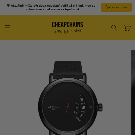
Přejít k
💛 Aktuálně může být doba odeslání delší až o 7 dní, moc se 
Šperky na míru
obsahu
omlouváme a děkujeme za trpělivost
Košík
Přejít na
informace o
produktu