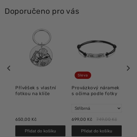
Doporučeno pro vás
Sleva
ma
Přívěšek s vlastní
Provázkový náramek
Lux
fotkou na klíče
s očima podle fotky
oči
 Kč
650,00 Kč
699,00 Kč
749,00 Kč
718,
Přidat do košíku
Přidat do košíku