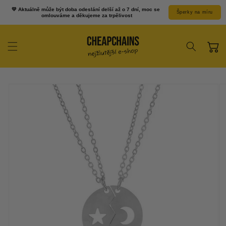
Přejít k
💛 Aktuálně může být doba odeslání delší až o 7 dní, moc se 
Šperky na míru
obsahu
omlouváme a děkujeme za trpělivost
Košík
Přejít na
informace o
produktu