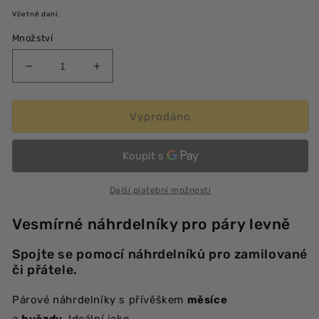
cena
Včetně daní.
Množství
Snížit
Zvýšit
množství
množství
produktu
produktu
Vesmírné
Vesmírné
Vyprodáno
párové
párové
řetízky
řetízky
Další platební možnosti
Vesmírné náhrdelníky pro páry levně
Spojte se pomocí náhrdelníků pro zamilované
či přátele.
Párové náhrdelníky s přívěškem
měsíce