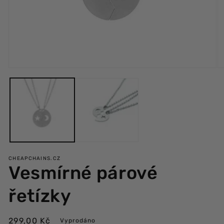
Otevřít
Ot
multimédia
mu
1
2
v
v
modálním
m
okně
ok
CHEAPCHAINS.CZ
Vesmírné párové
řetízky
Běžná
299,00 Kč
Vyprodáno