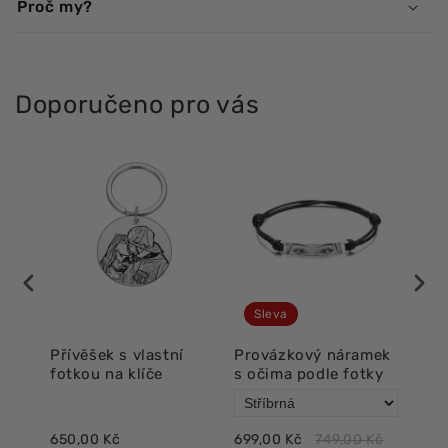
Proč my?
Doporučeno pro vás
Sleva
í
Přívěšek s vlastní
Provázkový náramek
Lux
fotkou na klíče
s očima podle fotky
oči
650,00 Kč
699,00 Kč
749,00 Kč
718,