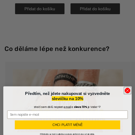
Přidat do košíku
Přidat do košíku
Co děláme lépe než konkurence?
Předtím, než jdete nakupovat si vyzvedněte
slevičku na 10%
stačí sem dolů napsat
email
a
sleva 10%
je Vaše! 💛
CHCI PLATIT MÉNĚ
Přihlásíte se tak k odběru novinek, akčních slev a tak dále.