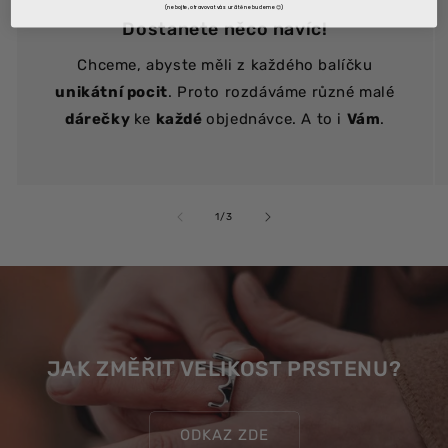
(nebojte, otravovat vás určitě nebudeme😊)
Dostanete něco navíc!
Chceme, abyste měli z každého balíčku
unikátní pocit
. Proto rozdáváme různé malé
dárečky
ke
každé
objednávce. A to i
Vám
.
z
1
/
3
JAK ZMĚŘIT VELIKOST PRSTENU?
ODKAZ ZDE