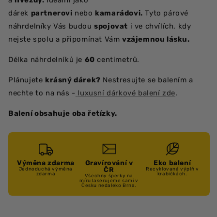
a
hvězdy
.
Ideální jako
dárek
partnerovi
nebo
kamarádovi.
Tyto párové
náhrdelníky Vás budou
spojovat
i ve chvílích, kdy
nejste spolu a připomínat Vám
vzájemnou lásku.
Délka náhrdelníků je
60
centimetrů.
Plánujete
krásný dárek?
Nestresujte se balením a
nechte to na nás -
luxusní dárkové balení zde
.
Balení obsahuje oba řetízky.
Výměna zdarma
Gravírování v
Eko balení
ČR
Jednoduchá výměna
Recyklovaná výplň v
zdarma
krabičkách.
Všechny šperky na
míru laserujeme sami v
Česku nedaleko Brna.