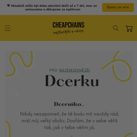
Přejít k
💛 Aktuálně může být doba odeslání delší až o 7 dní, moc se 
Šperky na míru
obsahu
omlouváme a děkujeme za trpělivost
Košík
Přejít na
informace o
produktu