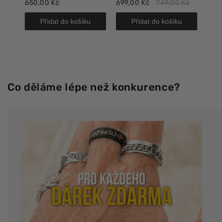
650,00 Kč
699,00 Kč
749,00 Kč
718,
Přidat do košíku
Přidat do košíku
Co děláme lépe než konkurence?