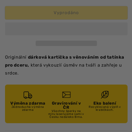
množství
množství
produktu
produktu
Věnování
Věnování
Vyprodáno
-
-
nejšikovnější
nejšikovnější
dcera
dcera
T
T
Originální
dárková kartička s věnováním
od tatínka
pro dceru,
která vykouzlí úsměv na tváři a zahřeje u
srdce.
Výměna zdarma
Gravírování v
Eko balení
ČR
Jednoduchá výměna
Recyklovaná výplň v
zdarma
krabičkách.
Všechny šperky na
míru laserujeme sami v
Česku nedaleko Brna.