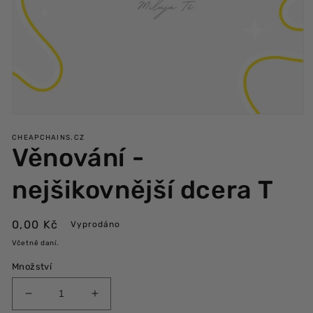
Otevřít
multimédia
CHEAPCHAINS.CZ
1
Věnování -
v
modálním
okně
nejšikovnější dcera T
Běžná
0,00 Kč
Vyprodáno
cena
Včetně daní.
Množství
Snížit
Zvýšit