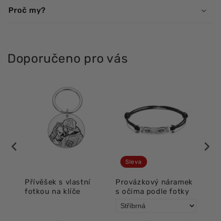
Proč my?
Doporučeno pro vás
Sleva
í
Přívěšek s vlastní
Provázkový náramek
Lux
fotkou na klíče
s očima podle fotky
oči