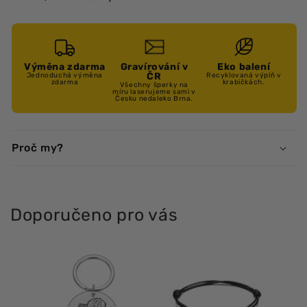
Výměna zdarma
Gravírování v
Eko balení
ČR
Jednoduchá výměna
Recyklovaná výplň v
zdarma
krabičkách.
Všechny šperky na
míru laserujeme sami v
Česku nedaleko Brna.
Proč my?
Doporučeno pro vás