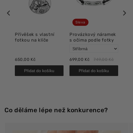
Sleva
í
Přívěšek s vlastní
Provázkový náramek
Lux
fotkou na klíče
s očima podle fotky
oči
650,00 Kč
699,00 Kč
749,00 Kč
718,
Přidat do košíku
Přidat do košíku
Co děláme lépe než konkurence?