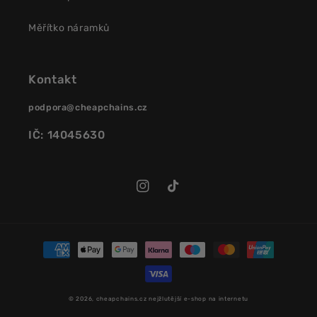
Měřítko náramků
Kontakt
podpora@cheapchains.cz
IČ: 14045630
Instagram
TikTok
Platební
metody
© 2026,
cheapchains.cz
nejžlutější e-shop na internetu