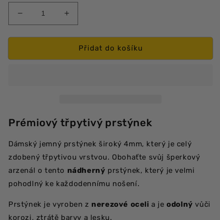
Snížit
Zvýšit
množství
množství
produktu
produktu
Třpytivý
Třpytivý
Přidat do košíku
tenký
tenký
prstýnek
prstýnek
-
-
4mm
4mm
Prémiový třpytivý prstýnek
Dámský jemný prstýnek široký 4mm, který je celý
zdobený třpytivou vrstvou. Obohaťte svůj šperkový
arzenál o tento
nádherný
prstýnek, který je velmi
pohodlný ke každodennímu nošení.
Prstýnek je vyroben z
nerezové
oceli
a je
odolný
vůči
korozi, ztrátě barvy a lesku.