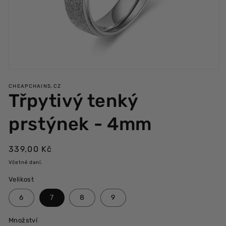
Otevřít
multimédia
CHEAPCHAINS.CZ
1
Třpytivý tenký
v
modálním
okně
prstýnek - 4mm
Běžná
339,00 Kč
cena
Včetně daní.
Velikost
6
7
8
9
Množství