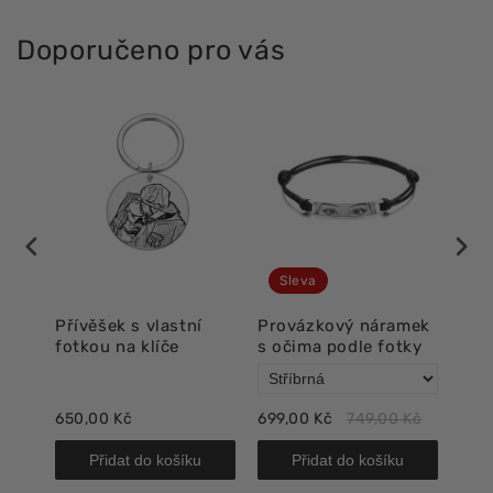
Doporučeno pro vás
Sleva
í
Přívěšek s vlastní
Provázkový náramek
Lux
fotkou na klíče
s očima podle fotky
oči
650,00 Kč
699,00 Kč
749,00 Kč
718,
Přidat do košíku
Přidat do košíku