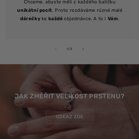
Chceme, abyste měli z každého balíčku
unikátní pocit
. Proto rozdáváme různé malé
dárečky
ke
každé
objednávce. A to i
Vám
.
z
1
/
3
JAK ZMĚŘIT VELIKOST PRSTENU?
ODKAZ ZDE