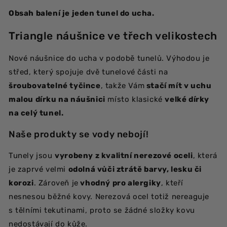
1
1
kus
kus
Obsah balení je jeden tunel do ucha.
Triangle náušnice ve třech velikostech
Nové náušnice do ucha v podobě tunelů. Výhodou je
střed, který spojuje dvě tunelové části na
šroubovatelné tyčince
, takže Vám
stačí mít v uchu
malou dírku na náušnici
místo klasické
velké dírky
na celý tunel.
Naše produkty se vody nebojí!
Tunely jsou
vyrobeny z kvalitní nerezové oceli
, která
je zaprvé velmi
odolná vůči ztrátě barvy, lesku či
korozi
. Zároveň je
vhodný pro alergiky
, kteří
nesnesou běžné kovy.
Nerezová ocel totiž nereaguje
s tělními tekutinami, proto se žádné složky kovu
nedostávají do kůže.