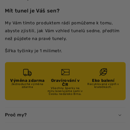
Mít tunel je Váš sen?
My Vám tímto produktem rádi pomůžeme k tomu,
abyste zjistili, jak Vám vzhled tunelů sedne, předtím
než půjdete na pravé tunely.
Šířka tyčinky je 1 milimetr.
Výměna zdarma
Gravírování v
Eko balení
ČR
Jednoduchá výměna
Recyklovaná výplň v
zdarma
krabičkách.
Všechny šperky na
míru laserujeme sami v
Česku nedaleko Brna.
Proč my?