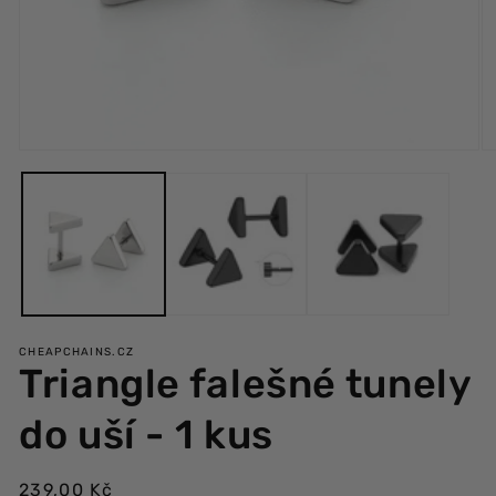
Otevřít
Ot
multimédia
mu
1
2
v
v
modálním
m
okně
ok
CHEAPCHAINS.CZ
Triangle falešné tunely
do uší - 1 kus
Běžná
239,00 Kč