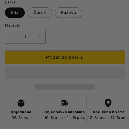
Barva
Bílá
Černá
Růžová
Množství
Snížit
Zvýšit
množství
množství
produktu
produktu
Stylové
Stylové
Přidat do košíku
sluneční
sluneční
brýle
brýle
Objednáno
Objednávka odeslána
Doručeno k vám!
09. Srpna.
10. Srpna. - 11. Srpna.
12. Srpna. - 17. Srpna.