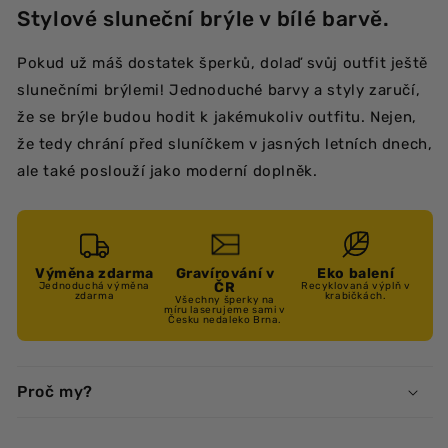
Stylové sluneční brýle v bílé barvě.
Pokud už máš dostatek šperků, dolaď svůj outfit ještě
slunečními brýlemi! Jednoduché barvy a styly zaručí,
že se brýle budou hodit k jakémukoliv outfitu. Nejen,
že tedy chrání před sluníčkem v jasných letních dnech,
ale také poslouží jako moderní doplněk.
Výměna zdarma
Gravírování v
Eko balení
ČR
Jednoduchá výměna
Recyklovaná výplň v
zdarma
krabičkách.
Všechny šperky na
míru laserujeme sami v
Česku nedaleko Brna.
Proč my?