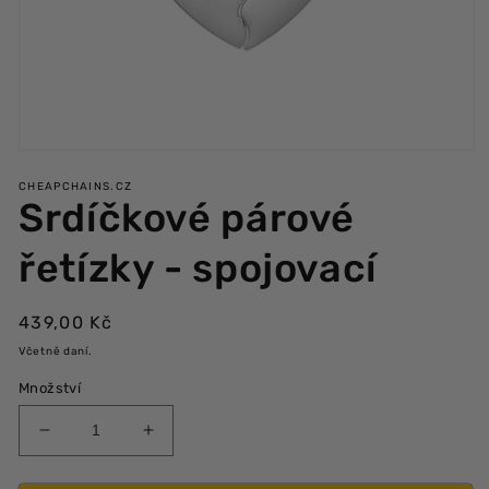
Otevřít
multimédia
CHEAPCHAINS.CZ
1
Srdíčkové párové
v
modálním
okně
řetízky - spojovací
Běžná
439,00 Kč
cena
Včetně daní.
Množství
Snížit
Zvýšit
množství
množství
produktu
produktu