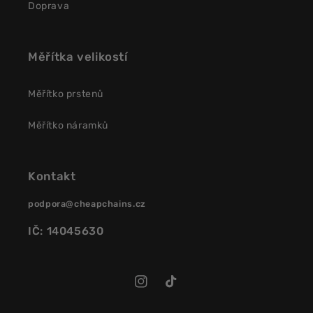
Doprava
Měřítka velikostí
Měřítko prstenů
Měřítko náramků
Kontakt
podpora@cheapchains.cz
IČ: 14045630
Instagram
TikTok