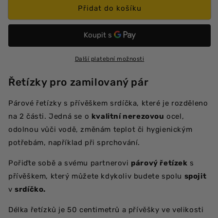
Srdíčkové
Srdíčkové
Přidat do košíku
párové
párové
řetízky
řetízky
-
-
spojovací
spojovací
Další platební možnosti
Řetízky pro zamilovaný pár
Párové řetízky s přívěškem srdíčka, které je rozděleno
na 2 části. Jedná se o
kvalitní nerezovou
ocel,
odolnou vůči vodě, změnám teplot či hygienickým
potřebám, například při sprchování.
Pořiďte sobě a svému partnerovi
párový řetízek
s
přívěškem, který můžete kdykoliv budete spolu
spojit
v
srdíčko.
Délka řetízků je 50 centimetrů a přívěšky ve velikosti