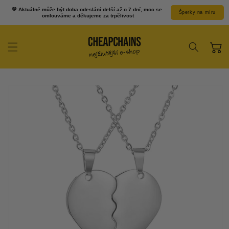
Přejít k
💛 Aktuálně může být doba odeslání delší až o 7 dní, moc se 
Šperky na míru
obsahu
omlouváme a děkujeme za trpělivost
Košík
Přejít na
informace o
produktu