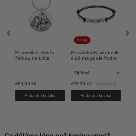
Sleva
ma
Přívěšek s vlastní
Provázkový náramek
Lux
fotkou na klíče
s očima podle fotky
oči
 Kč
650,00 Kč
699,00 Kč
749,00 Kč
718,
Přidat do košíku
Přidat do košíku
Co děláme lépe než konkurence?