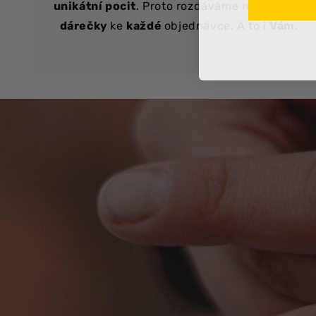
unikátní pocit
. Proto rozdáváme různé malé
dárečky
ke
každé
objednávce. A to i
Vám
.