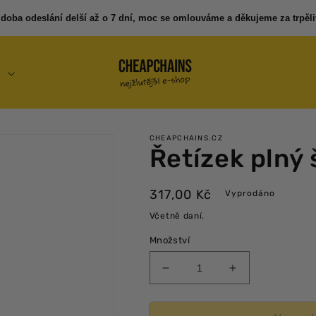
 doba odeslání delší až o 7 dní, moc se omlouváme a děkujeme za trpěli
E
CHEAPCHAINS.CZ
Řetízek plný 
Běžná
317,00 Kč
Vyprodáno
cena
Včetně daní.
Množství
Snížit
Zvýšit
množství
množství
produktu
produktu