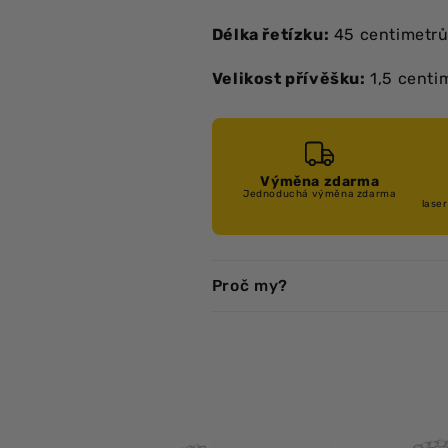
Délka řetízku:
45 centimetr
Velikost přívěšku:
1,5 centi
Výměna zdarma
Jednoduchá výměna zdarma
lase
Proč my?