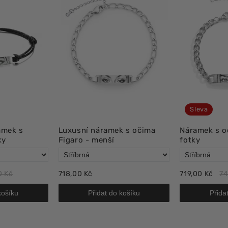
Sleva
amek s
Luxusní náramek s očima
Náramek s oč
ky
Figaro - menší
fotky
0 Kč
718,00 Kč
719,00 Kč
74
košíku
Přidat do košíku
Přida