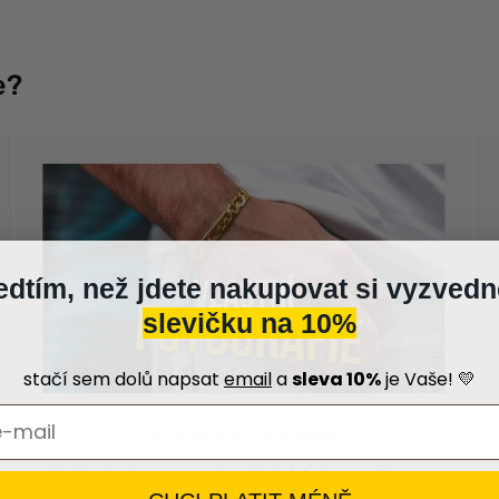
e?
edtím, než jdete nakupovat si vyzvedn
slevičku na 10%
stačí sem dolů napsat
email
a
sleva 10%
je Vaše! 💛
Fotíme si to sami!
Jelikož chceme
autentické fotografie
, tak