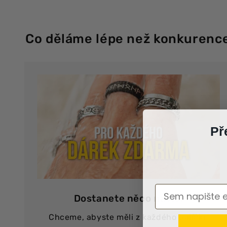
Co děláme lépe než konkurenc
Př
Dostanete něco navíc!
Chceme, abyste měli z každého balíčku