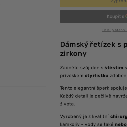
Řetízek
Řetízek
Vyprod
plný
plný
štěstí
štěstí
s
s
čtyřlístkem
čtyřlístkem
Další platební
Dámský řetízek s 
zirkony
Začněte svůj den s
štěstím
s
přívěškem
čtyřlístku
zdobený
Tento elegantní šperk spoju
Každý detail je pečlivě navrže
života.
Vyrobený je z kvalitní
chirur
kamkoliv - vody se také
neboj