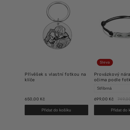
Sleva
Přívěšek s vlastní fotkou na
Provázkový nár
klíče
očima podle fot
650,00 Kč
699,00 Kč
749,0
Přidat do košíku
Přidat do 