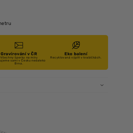
ů
metru
Gravírování v ČR
Eko balení
Všechny šperky na míru
Recyklovaná výplň v krabičkách.
rujeme sami v Česku nedaleko
Brna.