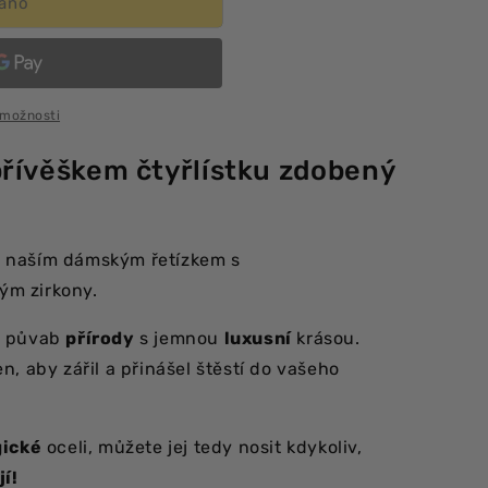
áno
 možnosti
přívěškem čtyřlístku zdobený
 naším dámským řetízkem s
m zirkony.
je půvab
přírody
s jemnou
luxusní
krásou.
n, aby zářil a přinášel štěstí do vašeho
gické
oceli, můžete jej tedy nosit kdykoliv,
í!