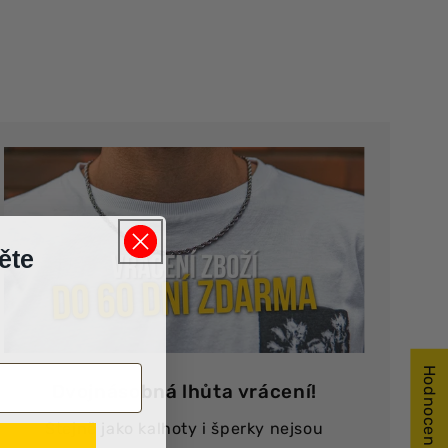
ěte
Hodnocení
Dvojnásobná lhůta vrácení!
Stejně jako kalhoty i šperky nejsou