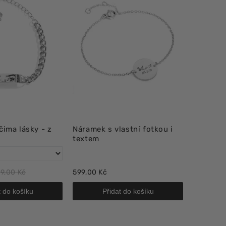
ima lásky - z
Náramek s vlastní fotkou i
textem
9,00 Kč
599,00 Kč
t do košíku
Přidat do košíku