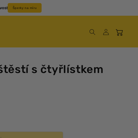
vost
Šperky na míru
Přihlásit
Košík
se
štěstí s čtyřlístkem