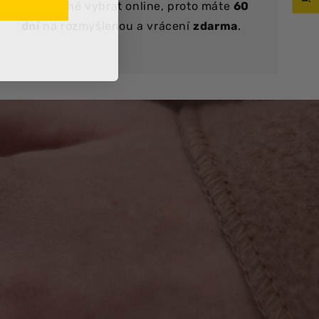
jednoduché vybrat online, proto máte
60
dní
na rozmyšlenou a vrácení
zdarma
.