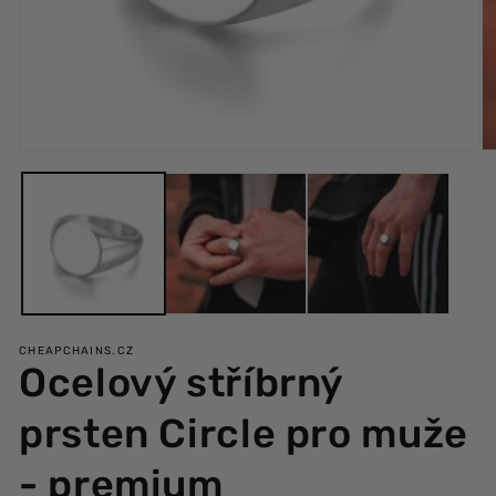
Otevřít
Ot
multimédia
mu
1
2
v
v
modálním
m
okně
ok
CHEAPCHAINS.CZ
Ocelový stříbrný
prsten Circle pro muže
- premium