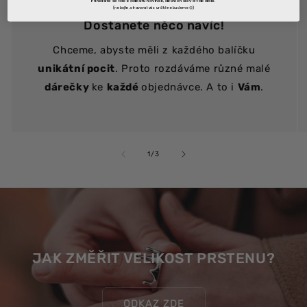
Přihlásíte se tak k odběru novinek, akčních slev a tak dále.
(nebojte, otravovat vás určitě nebudeme😊)
Dostanete něco navíc!
Chceme, abyste měli z každého balíčku
unikátní pocit
. Proto rozdáváme různé malé
dárečky
ke
každé
objednávce. A to i
Vám
.
z
1
/
3
JAK ZMĚŘIT VELIKOST PRSTENU?
ODKAZ ZDE