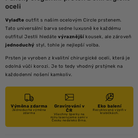
oceli
Vylaďte
outfit s našim ocelovým Circle prstenem.
Tato universální barva sedne luxusně ke každému
outfitu! Jestli hledáte
výraznější
kousek, ale zároveň
jednoduchý
styl, tohle je nejlepší volba.
Prsten je vyroben z kvalitní chirurgické oceli, která je
odolná vůči korozi. Je to tedy vhodný prstýnek na
každodenní nošení kamkoliv.
Výměna zdarma
Gravírování v
Eko balení
ČR
Jednoduchá výměna
Recyklovaná výplň v
zdarma
krabičkách.
Všechny šperky na
míru laserujeme sami v
Česku nedaleko Brna.