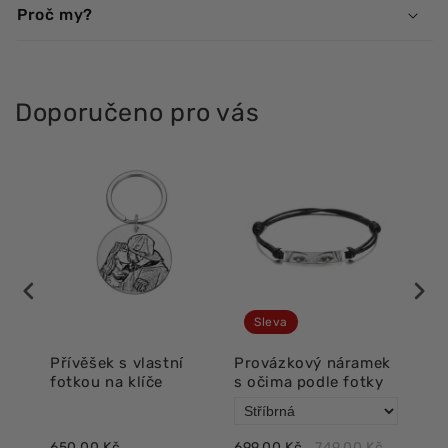
Proč my?
Doporučeno pro vás
Sleva
í
Přívěšek s vlastní
Provázkový náramek
Lux
fotkou na klíče
s očima podle fotky
oči
650,00 Kč
699,00 Kč
749,00 Kč
718,