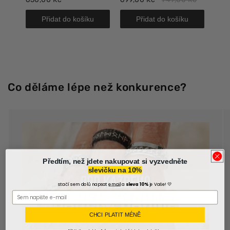
Přidat do košíku
Přidat do košíku
Co děláme lépe než konkurence?
Předtím, než jdete nakupovat si vyzvedněte
slevičku na 10%
stačí sem dolů napsat
email
a
sleva 10%
je Vaše! 💛
CHCI PLATIT MÉNĚ