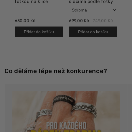
fotkou na klíče
s očima podle fotky
oči
650,00 Kč
699,00 Kč
749,00 Kč
718,
Přidat do košíku
Přidat do košíku
Co děláme lépe než konkurence?