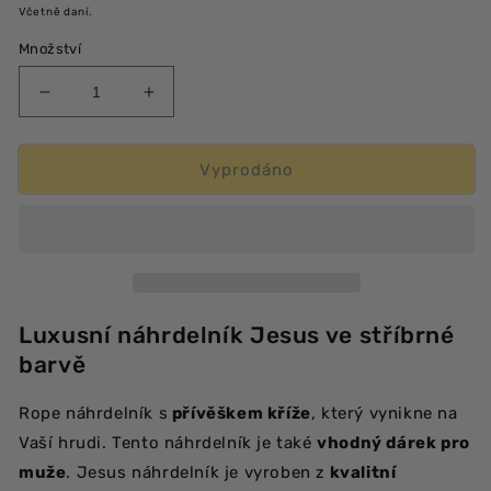
cena
Včetně daní.
Množství
Snížit
Zvýšit
množství
množství
produktu
produktu
Náhrdelník
Náhrdelník
Vyprodáno
Jesus
Jesus
Luxusní náhrdelník Jesus ve stříbrné
barvě
Rope náhrdelník s
přívěškem kříže
, který vynikne na
Vaší hrudi. Tento náhrdelník je také
vhodný dárek pro
muže
. Jesus náhrdelník je vyroben z
kvalitní