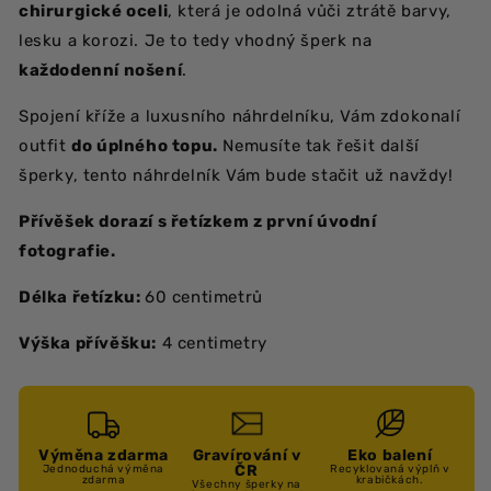
chirurgické oceli
, která je odolná vůči ztrátě barvy,
lesku a korozi. Je to tedy vhodný šperk na
každodenní nošení
.
Spojení kříže a luxusního náhrdelníku, Vám zdokonalí
outfit
do úplného topu.
Nemusíte tak řešit další
šperky, tento náhrdelník Vám bude stačit už navždy!
Přívěšek dorazí s řetízkem z první úvodní
fotografie.
Délka řetízku:
60 centimetrů
Výška přívěšku:
4 centimetry
Výměna zdarma
Gravírování v
Eko balení
ČR
Jednoduchá výměna
Recyklovaná výplň v
zdarma
krabičkách.
Všechny šperky na