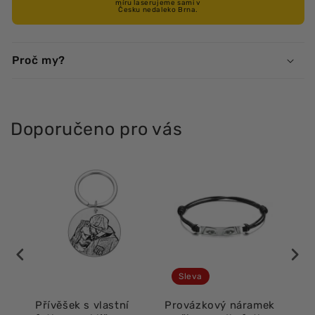
míru laserujeme sami v
Česku nedaleko Brna.
Proč my?
Doporučeno pro vás
Sleva
í
Přívěšek s vlastní
Provázkový náramek
Lux