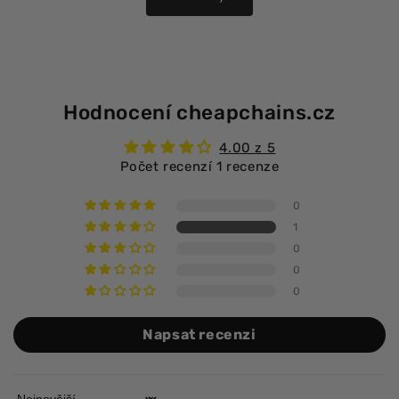
Hodnocení cheapchains.cz
4.00 z 5
Počet recenzí 1 recenze
0
1
0
0
0
Napsat recenzi