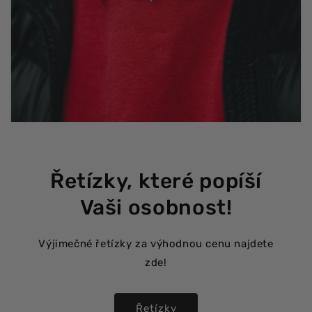
Řetízky, které popíší
Vaši osobnost!
Výjimečné řetízky za výhodnou cenu najdete
zde!
Řetízky