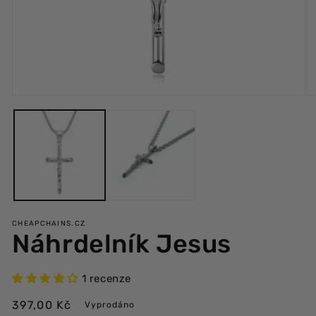
Otevřít
Ot
multimédia
mu
1
2
v
v
modálním
m
okně
ok
CHEAPCHAINS.CZ
Náhrdelník Jesus
1 recenze
Běžná
397,00 Kč
Vyprodáno