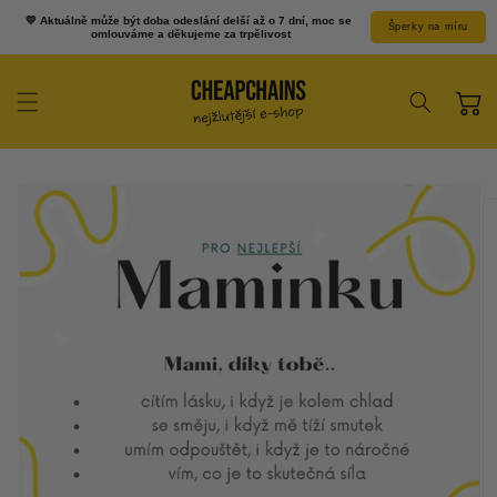
Prejsť k
💛 Aktuálně může být doba odeslání delší až o 7 dní, moc se 
Šperky na míru
obsahu
omlouváme a děkujeme za trpělivost
Košík
Prejsť na
informácie o
produkte