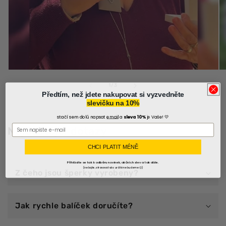
z
1
/
3
Předtím, než jdete nakupovat si vyzvedněte
slevičku na 10%
stačí sem dolů napsat
email
a
sleva 10%
je Vaše! 💛
Nejčastější dotazy
CHCI PLATIT MÉNĚ
Přihlásíte se tak k odběru novinek, akčních slev a tak dále.
(nebojte, otravovat vás určitě nebudeme😊)
Z čeho jsou šperky vyrobeny?
Jak rychle balíček doručíte?