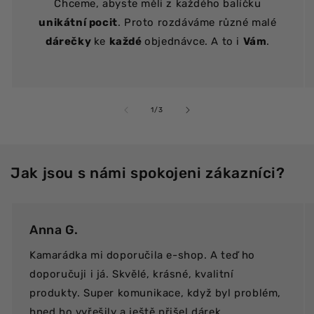
Chceme, abyste měli z každého balíčku
unikátní pocit
. Proto rozdáváme různé malé
dárečky
ke
každé
objednávce. A to i
Vám
.
z
1
/
3
Jak jsou s námi spokojeni zákazníci?
Anna G.
Kamarádka mi doporučila e-shop. A teď ho
doporučuji i já. Skvělé, krásné, kvalitní
produkty. Super komunikace, když byl problém,
hned ho vyřešily a ještě přišel dárek.