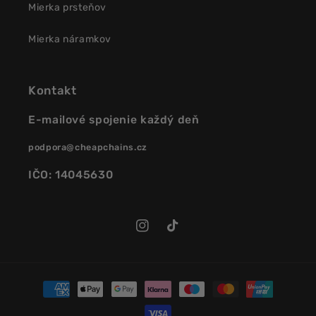
Mierka prsteňov
Mierka náramkov
Kontakt
E-mailové spojenie každý deň
podpora@cheapchains.cz
IČO: 14045630
Instagram
TikTok
Platobné
metódy