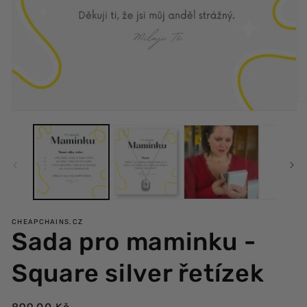
Ot
Otvoriť
mu
multimédiá
2
1
v
v
m
modálnom
ok
okne
CHEAPCHAINS.CZ
Sada pro maminku -
Square silver řetízek
Bežná