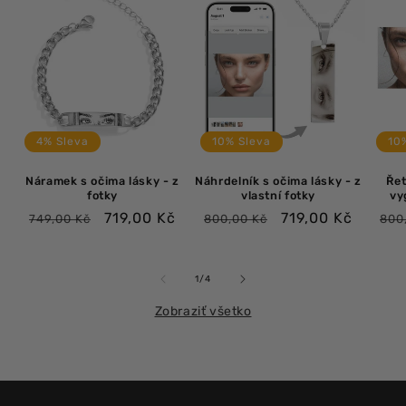
4% Sleva
10% Sleva
10
Náramek s očima lásky - z
Náhrdelník s očima lásky - z
Řet
fotky
vlastní fotky
vy
Bežná
Výpredajová
Bežná
Výpredajová
Be
719,00 Kč
719,00 Kč
749,00 Kč
800,00 Kč
800
cena
cena
cena
cena
ce
z
1
/
4
Zobraziť všetko