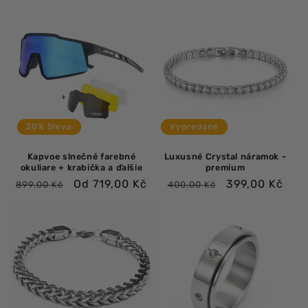
20% Sleva
Vypredané
Kapvoe slnečné farebné
Luxusné Crystal náramok -
okuliare + krabička a ďalšie
premium
Bežná
Výpredajová
Bežná
Výpredajová
Od 719,00 Kč
399,00 Kč
899,00 Kč
400,00 Kč
cena
cena
cena
cena