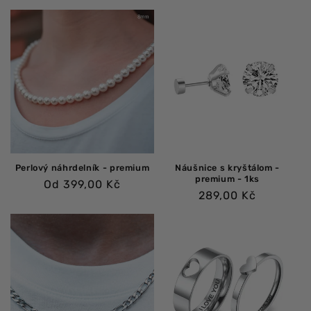
cena
Perlový náhrdelník - premium
Náušnice s kryštálom -
premium - 1ks
Bežná
Od 399,00 Kč
Bežná
289,00 Kč
cena
cena