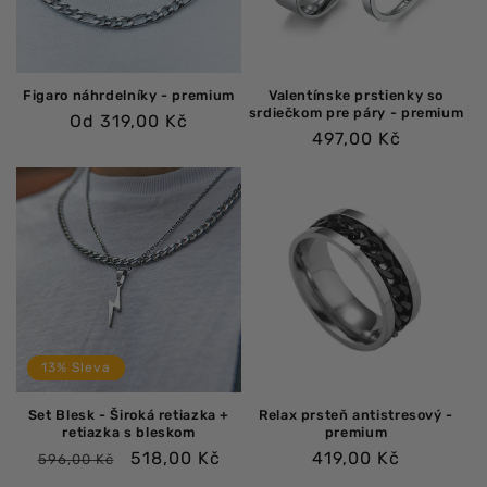
Figaro náhrdelníky - premium
Valentínske prstienky so
srdiečkom pre páry - premium
Bežná
Od 319,00 Kč
Bežná
497,00 Kč
cena
cena
13% Sleva
Set Blesk - Široká retiazka +
Relax prsteň antistresový -
retiazka s bleskom
premium
Bežná
Výpredajová
Bežná
518,00 Kč
419,00 Kč
596,00 Kč
cena
cena
cena