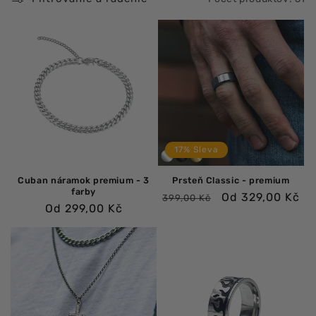
a
:
17% Sleva
Cuban náramok premium - 3
Prsteň Classic - premium
farby
Bežná
Výpredajová
Od 329,00 Kč
399,00 Kč
Bežná
Od 299,00 Kč
cena
cena
cena