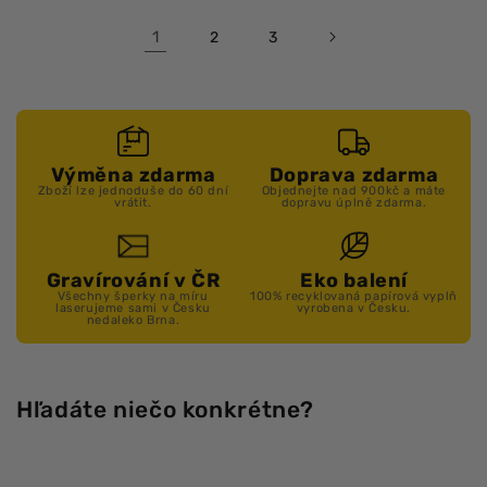
1
2
3
Výměna zdarma
Doprava zdarma
Zboží lze jednoduše do 60 dní
Objednejte nad 900kč a máte
vrátit.
dopravu úplně zdarma.
Gravírování v ČR
Eko balení
Všechny šperky na míru
100% recyklovaná papírová vyplň
laserujeme sami v Česku
vyrobena v Česku.
nedaleko Brna.
Hľadáte niečo konkrétne?