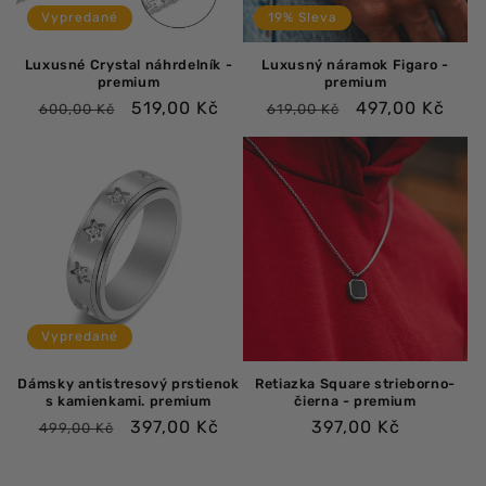
Vypredané
19% Sleva
Luxusné Crystal náhrdelník -
Luxusný náramok Figaro -
premium
premium
Bežná
Výpredajová
Bežná
Výpredajová
519,00 Kč
497,00 Kč
600,00 Kč
619,00 Kč
cena
cena
cena
cena
Vypredané
Dámsky antistresový prstienok
Retiazka Square strieborno-
s kamienkami. premium
čierna - premium
Bežná
Výpredajová
Bežná
397,00 Kč
397,00 Kč
499,00 Kč
cena
cena
cena