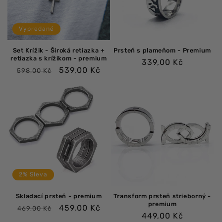
Vypredané
Set Krížik - Široká retiazka +
Prsteň s plameňom - ​​Premium
retiazka s krížikom - premium
Bežná
339,00 Kč
Bežná
Výpredajová
539,00 Kč
598,00 Kč
cena
cena
cena
2% Sleva
Skladací prsteň - premium
Transform prsteň strieborný -
premium
Bežná
Výpredajová
459,00 Kč
469,00 Kč
Bežná
449,00 Kč
cena
cena