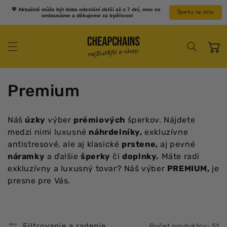
Prejsť k
💛 Aktuálně může být doba odeslání delší až o 7 dní, moc se 
Šperky na míru
obsahu
omlouváme a děkujeme za trpělivost
Košík
K
Premium
o
Náš
úzky
výber
prémiových
šperkov. Nájdete
l
medzi nimi luxusné
náhrdelníky,
exkluzívne
antistresové, ale aj klasické
prstene,
aj pevné
e
náramky
a ďalšie
šperky
či
doplnky.
Máte radi
k
exkluzívny a luxusný tovar? Náš výber
PREMIUM,
je
presne pre Vás.
c
i
Filtrovanie a radenie
Počet produktov: 51