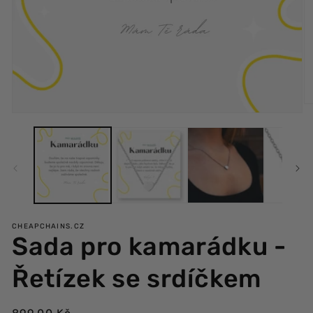
Ot
Otvoriť
mu
multimédiá
2
1
v
v
m
modálnom
ok
okne
CHEAPCHAINS.CZ
Sada pro kamarádku -
Řetízek se srdíčkem
Bežná