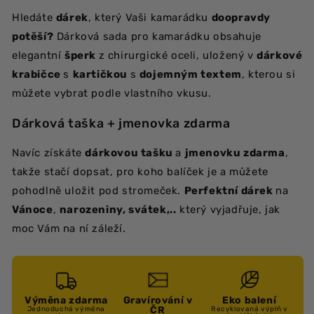
Hledáte
dárek
, který Vaši kamarádku
doopravdy
potěší?
Dárková sada pro kamarádku obsahuje
elegantní
šperk
z chirurgické oceli, uložený v
dárkové
krabičce
s
kartičkou
s
dojemným textem
, kterou si
můžete vybrat podle vlastního vkusu.
Dárková taška + jmenovka zdarma
Navíc získáte
dárkovou tašku
a
jmenovku zdarma
,
takže stačí dopsat, pro koho balíček je a můžete
pohodlně uložit pod stromeček.
Perfektní dárek
na
Vánoce
,
narozeniny, svátek,..
který vyjadřuje, jak
moc Vám na ní záleží.
Výměna zdarma
Gravírování v
Eko balení
ČR
Jednoduchá výměna
Recyklovaná výplň v