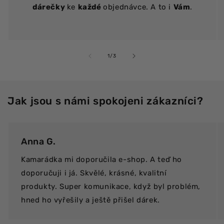
dárečky
ke
každé
objednávce. A to i
Vám
.
z
1
/
3
Jak jsou s námi spokojeni zákazníci?
Anna G.
Kamarádka mi doporučila e-shop. A teď ho
doporučuji i já. Skvělé, krásné, kvalitní
produkty. Super komunikace, když byl problém,
hned ho vyřešily a ještě přišel dárek.