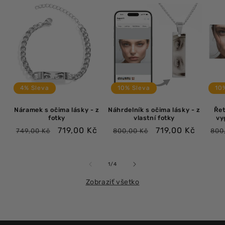
4% Sleva
10% Sleva
10
Náramek s očima lásky - z
Náhrdelník s očima lásky - z
Řet
fotky
vlastní fotky
vy
Bežná
Výpredajová
Bežná
Výpredajová
Be
719,00 Kč
719,00 Kč
749,00 Kč
800,00 Kč
800
cena
cena
cena
cena
ce
z
1
/
4
Zobraziť všetko