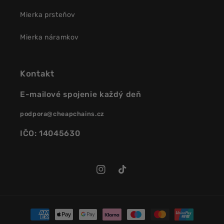
Mierka prsteňov
Mierka náramkov
Kontakt
E-mailové spojenie každý deň
podpora@cheapchains.cz
IČO: 14045630
Instagram
TikTok
Platobné
metódy