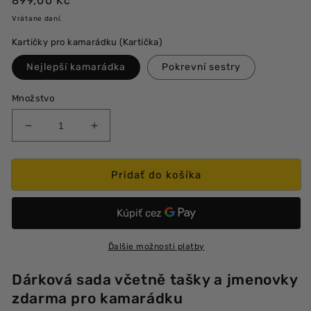
899,00 Kč
cena
Vrátane daní.
Kartičky pro kamarádku (Kartička)
Nejlepší kamarádka
Pokrevní sestry
Množstvo
Znížiť
Zvýšiť
množstvo
množstvo
produktu
produktu
Sada
Sada
Pridať do košíka
pro
pro
kamarádku
kamarádku
-
-
Řetízek
Řetízek
se
se
Ďalšie možnosti platby
srdíčkem
srdíčkem
Dárková sada včetně tašky a jmenovky
zdarma pro kamarádku