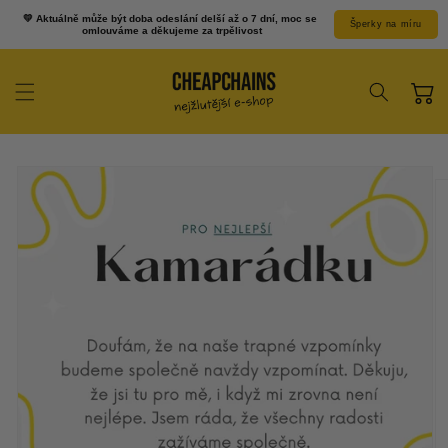
Prejsť k
💛 Aktuálně může být doba odeslání delší až o 7 dní, moc se 
Šperky na míru
obsahu
omlouváme a děkujeme za trpělivost
Košík
Prejsť na
informácie o
produkte