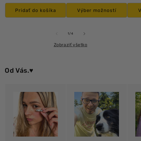
cena
cena
cena
cen
Pridať do košíka
Výber možností
V
z
1
/
4
Zobraziť všetko
Od Vás.♥️