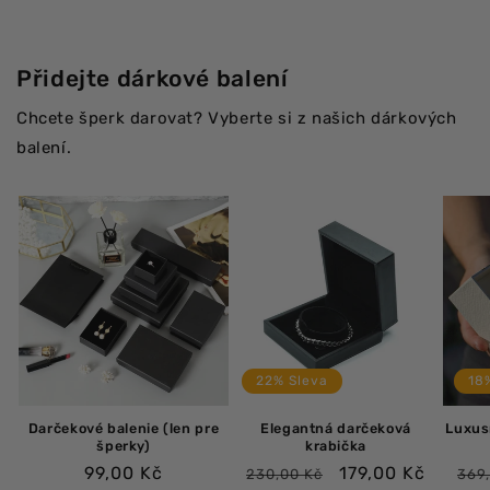
Přidejte dárkové balení
Chcete šperk darovat? Vyberte si z našich dárkových
balení.
22% Sleva
18
Darčekové balenie (len pre
Elegantná darčeková
Luxus
šperky)
krabička
Bežná
Bežná
Výpredajová
Be
99,00 Kč
179,00 Kč
230,00 Kč
369