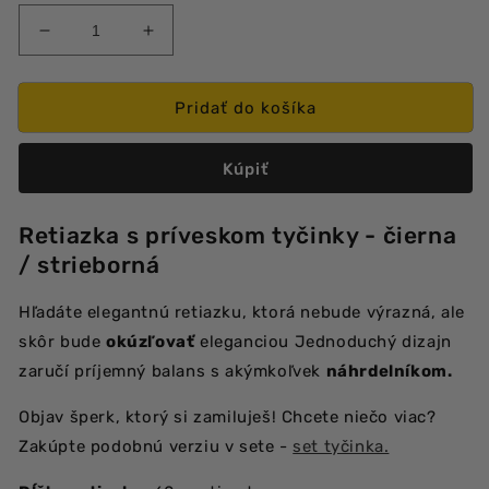
Znížiť
Zvýšiť
množstvo
množstvo
produktu
produktu
Squad
Squad
Pridať do košíka
retiazka-
retiazka-
premium
premium
Kúpiť
Retiazka s príveskom tyčinky - čierna
/ strieborná
Hľadáte elegantnú retiazku, ktorá nebude výrazná, ale
skôr bude
okúzľovať
eleganciou Jednoduchý dizajn
zaručí príjemný balans s akýmkoľvek
náhrdelníkom.
Objav šperk, ktorý si zamiluješ! Chcete niečo viac?
Zakúpte podobnú verziu v sete -
set tyčinka.