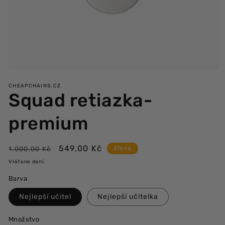
Otvoriť
multimédiá
CHEAPCHAINS.CZ
1
Squad retiazka-
v
modálnom
okne
premium
Bežná
Výpredajová
549,00 Kč
Zľava
1.000,00 Kč
cena
cena
Vrátane daní.
Barva
Nejlepší učitel
Nejlepší učitelka
Množstvo