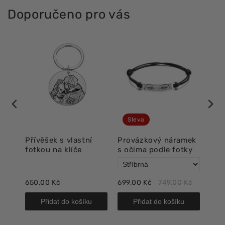
Doporučeno pro vás
Sleva
Přívěšek s vlastní
Provázkový náramek
Lux
fotkou na klíče
s očima podle fotky
oči
650,00 Kč
699,00 Kč
749,00 Kč
718,
Přidat do košíku
Přidat do košíku