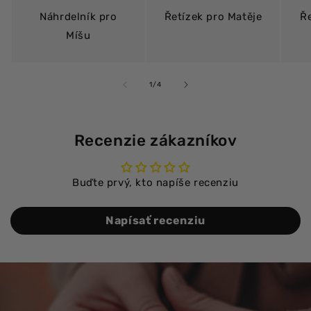
Náhrdelník pro
Řetízek pro Matěje
Ř
Míšu
z
1
/
4
Recenzie zákazníkov
Buďte prvý, kto napíše recenziu
Napísať recenziu