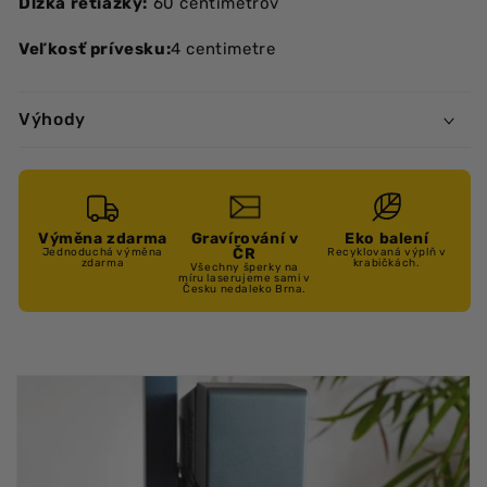
Dĺžka retiazky:
60 centimetrov
Veľkosť prívesku:
4 centimetre
Výhody
Výměna zdarma
Gravírování v
Eko balení
ČR
Jednoduchá výměna
Recyklovaná výplň v
zdarma
krabičkách.
Všechny šperky na
míru laserujeme sami v
Česku nedaleko Brna.