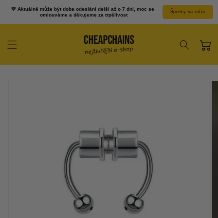
Prejsť k
💛 Aktuálně může být doba odeslání delší až o 7 dní, moc se 
Šperky na míru
obsahu
omlouváme a děkujeme za trpělivost
Košík
Prejsť na
informácie o
produkte