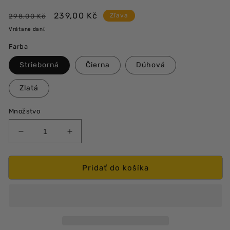
Bežná
Výpredajová
239,00 Kč
Zľava
298,00 Kč
cena
cena
Vrátane daní.
Farba
Strieborná
Čierna
Dúhová
Zlatá
Množstvo
Znížiť
Zvýšiť
množstvo
množstvo
produktu
produktu
Magnetický
Magnetický
Pridať do košíka
septum
septum
piercing
piercing
do
do
nosa
nosa