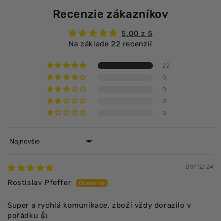
Recenzie zákazníkov
5.00 z 5
Na základe 22 recenzií
22
0
0
0
0
Sort by
09/12/24
Rostislav Pfeffer
Super a rychlá komunikace, zboží vždy dorazilo v
pořádku 👍