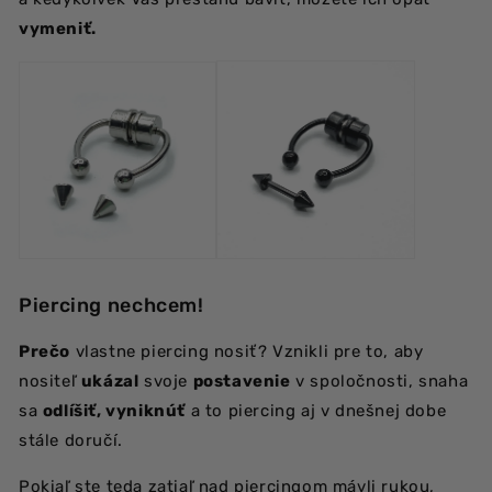
vymeniť.
Piercing nechcem!
Prečo
vlastne piercing nosiť? Vznikli pre to, aby
nositeľ
ukázal
svoje
postavenie
v spoločnosti, snaha
sa
odlíšiť, vyniknúť
a to piercing aj v dnešnej dobe
stále doručí.
Pokiaľ ste teda zatiaľ nad piercingom mávli rukou,