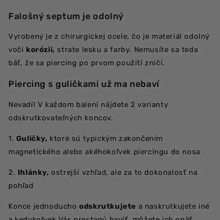
Falošný septum je odolný
Vyrobený je z chirurgickej ocele, čo je materiál odolný
voči
korózii,
strate lesku a farby. Nemusíte sa teda
báť, že sa piercing po prvom použití zničí.
Piercing s guličkami už ma nebaví
Nevadí! V každom balení nájdete 2 varianty
odskrutkovateľných koncov.
1.
Guličky,
ktoré sú typickým zakončením
magnetického alebo akéhokoľvek piercingu do nosa
2.
Ihlánky,
ostrejší vzhľad, ale za to dokonalosť na
pohľad
Konce jednoducho
odskrutkujete
a naskrutkujete iné
a kedykoľvek Vás prestanú baviť, môžete ich opäť