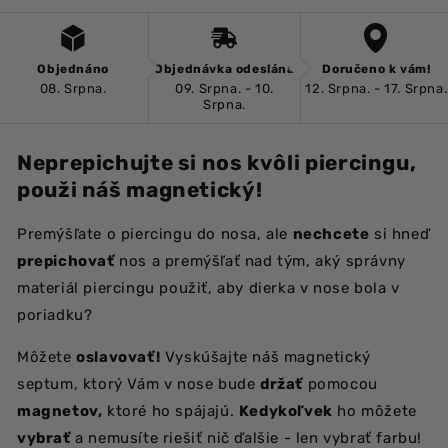
Objednáno
Objednávka odeslána
Doručeno k vám!
08. Srpna.
09. Srpna. - 10.
12. Srpna. - 17. Srpna.
Srpna.
Neprepichujte si nos kvôli piercingu,
použi náš magnetický!
Premýšľate o piercingu do nosa, ale
nechcete
si hneď
prepichovať
nos a premýšľať nad tým, aký správny
materiál piercingu použiť, aby dierka v nose bola v
poriadku?
Môžete
oslavovať!
Vyskúšajte náš magnetický
septum, ktorý Vám v nose bude
držať
pomocou
magnetov,
ktoré ho spájajú.
Kedykoľvek
ho môžete
vybrať
a nemusíte riešiť nič ďalšie - len vybrať farbu!