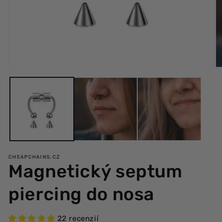
Otvoriť
Ot
multimédiá
mu
1
3
v
v
modálnom
m
okne
ok
CHEAPCHAINS.CZ
Magnetický septum
piercing do nosa
22 recenzií