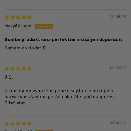
16/05/24
Matyáš Leco
Bomba produkt sedi perfektne muzu jen doporucit
Nemam co dodat:D
06/02/24
J.S.
Za mě uplně vyhozené peníze septum nedrží jako
barva tvar všechno paráda akorát slabé magnety...
Čítať viac
03/12/23