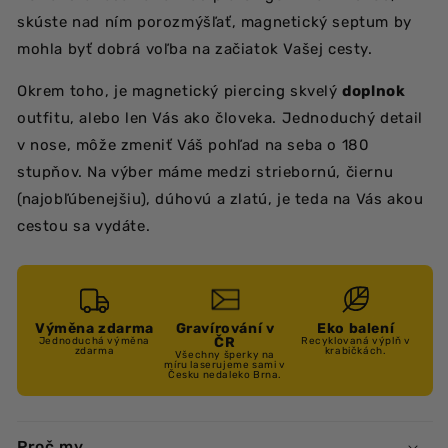
skúste nad ním porozmýšľať, magnetický septum by
mohla byť dobrá voľba na začiatok Vašej cesty.
Okrem toho, je magnetický piercing skvelý
doplnok
outfitu, alebo len Vás ako človeka. Jednoduchý detail
v nose, môže zmeniť Váš pohľad na seba o 180
stupňov. Na výber máme medzi striebornú, čiernu
(najobľúbenejšiu), dúhovú a zlatú, je teda na Vás akou
cestou sa vydáte.
Výměna zdarma
Gravírování v
Eko balení
ČR
Jednoduchá výměna
Recyklovaná výplň v
zdarma
krabičkách.
Všechny šperky na
míru laserujeme sami v
Česku nedaleko Brna.
Proč my