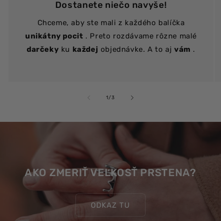
Dostanete niečo navyše!
Chceme, aby ste mali z každého balíčka
unikátny pocit
. Preto rozdávame rôzne malé
darčeky
ku
každej
objednávke. A to aj
vám
.
z
1
/
3
AKO ZMERIŤ VEĽKOSŤ PRSTENA?
ODKAZ TU