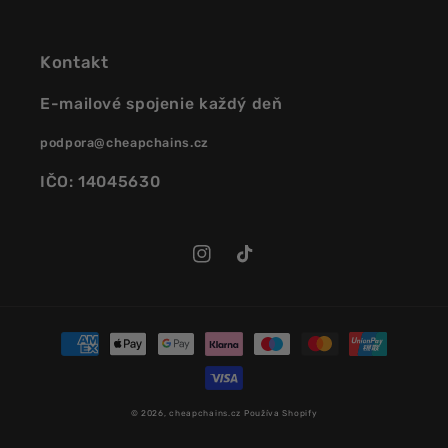
Kontakt
E-mailové spojenie každý deň
podpora@cheapchains.cz
IČO: 14045630
Instagram
TikTok
Platobné
metódy
© 2026,
cheapchains.cz
Používa Shopify