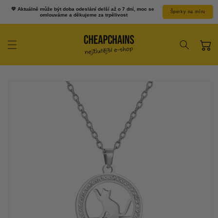
Prejsť k
💛 Aktuálně může být doba odeslání delší až o 7 dní, moc se 
Šperky na míru
obsahu
omlouváme a děkujeme za trpělivost
Košík
Prejsť na
informácie o
produkte