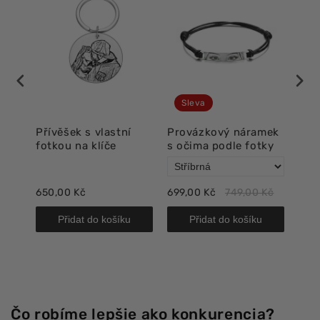
Sleva
Přívěšek s vlastní
Provázkový náramek
Lux
fotkou na klíče
s očima podle fotky
oči
650,00 Kč
699,00 Kč
749,00 Kč
718,
Přidat do košíku
Přidat do košíku
Čo robíme lepšie ako konkurencia?