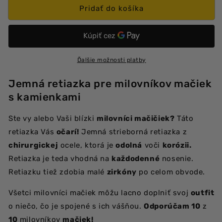
Kamienková
Kamienková
Pridať do košíka
retiazka
retiazka
s
s
mačkou
mačkou
Ďalšie možnosti platby
Jemná retiazka pre milovníkov mačiek
s kamienkami
Ste vy alebo Vaši blízki
milovníci mačičiek?
Táto
retiazka Vás
očarí!
Jemná strieborná retiazka z
chirurgickej
ocele, ktorá je
odolná
voči
korózii.
Retiazka je teda vhodná na
každodenné
nosenie.
Retiazku tiež zdobia malé
zirkóny
po celom obvode.
Všetci milovníci mačiek môžu lacno doplniť svoj
outfit
o niečo, čo je spojené s ich vášňou.
Odporúčam 10
z
10
milovníkov
mačiek!