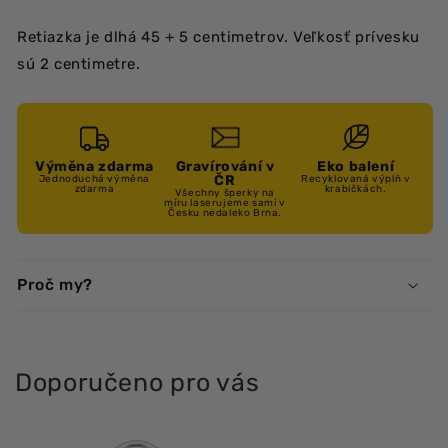
Retiazka je dlhá 45 + 5 centimetrov. Veľkosť prívesku
sú 2 centimetre.
Výměna zdarma
Gravírování v
Eko balení
ČR
Jednoduchá výměna
Recyklovaná výplň v
zdarma
krabičkách.
Všechny šperky na
míru laserujeme sami v
Česku nedaleko Brna.
Proč my?
Doporučeno pro vás