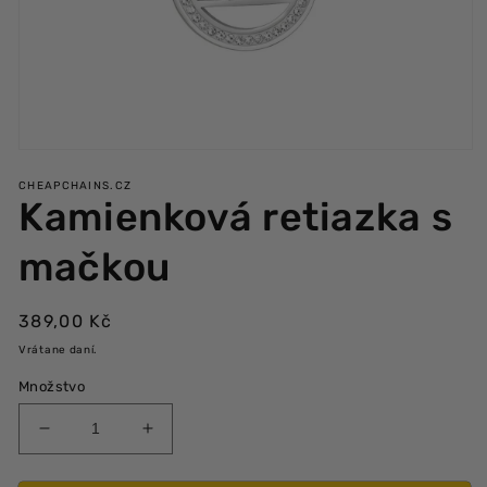
Otvoriť
multimédiá
CHEAPCHAINS.CZ
1
Kamienková retiazka s
v
modálnom
okne
mačkou
Bežná
389,00 Kč
cena
Vrátane daní.
Množstvo
Znížiť
Zvýšiť
množstvo
množstvo
produktu
produktu