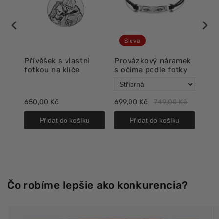
Sleva
Přívěšek s vlastní
Provázkový náramek
Lux
fotkou na klíče
s očima podle fotky
oči
650,00 Kč
699,00 Kč
749,00 Kč
718,
Přidat do košíku
Přidat do košíku
Čo robíme lepšie ako konkurencia?