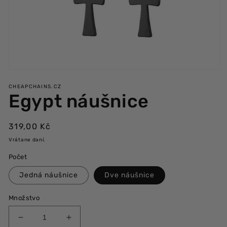
Otvoriť
multimédiá
CHEAPCHAINS.CZ
1
Egypt náušnice
v
modálnom
okne
Bežná
319,00 Kč
cena
Vrátane daní.
Počet
Jedná náušnice
Dve náušnice
Množstvo
Znížiť
Zvýšiť