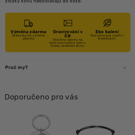
zložky kovu nedostávajú do kože.
Výměna zdarma
Gravírování v
Eko balení
ČR
Jednoduchá výměna
Recyklovaná výplň v
zdarma
krabičkách.
Všechny šperky na
míru laserujeme sami v
Česku nedaleko Brna.
Proč my?
Doporučeno pro vás