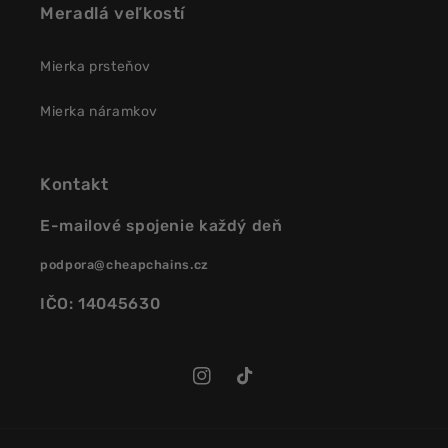
Meradlá veľkostí
Mierka prsteňov
Mierka náramkov
Kontakt
E-mailové spojenie každý deň
podpora@cheapchains.cz
IČO: 14045630
Instagram
TikTok