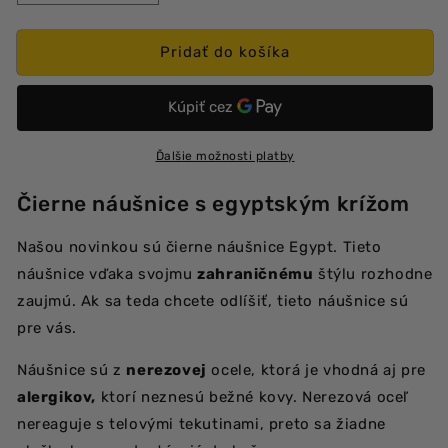
množstvo
množstvo
produktu
produktu
Egypt
Egypt
Pridať do košíka
náušnice
náušnice
Ďalšie možnosti platby
Čierne náušnice s egyptským krížom
Našou novinkou sú čierne náušnice Egypt. Tieto
náušnice vďaka svojmu
zahraničnému
štýlu rozhodne
zaujmú. Ak sa teda chcete odlíšiť, tieto náušnice sú
pre vás.
Náušnice sú z
nerezovej
ocele, ktorá je vhodná aj pre
alergikov,
ktorí neznesú bežné kovy. Nerezová oceľ
nereaguje s telovými tekutinami, preto sa žiadne