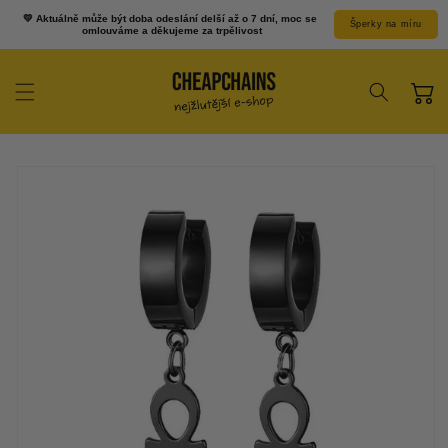
Prejsť k
💛 Aktuálně může být doba odeslání delší až o 7 dní, moc se 
Šperky na míru
obsahu
omlouváme a děkujeme za trpělivost
Košík
Prejsť na
informácie o
produkte