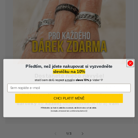
Předtím, než jdete nakupovat si vyzvedněte
slevičku na 10%
Dostanete niečo navyše!
stačí sem dolů napsat
email
a
sleva 10%
je Vaše! 💛
Chceme, aby ste mali z každého balíčka
unikátny pocit
. Preto rozdávame rôzne malé
CHCI PLATIT MÉNĚ
darčeky
ku
každej
objednávke. A to aj
vám
.
Přihlásíte se tak k odběru novinek, akčních slev a tak dále.
(nebojte, otravovat vás určitě nebudeme😊)
z
1
/
3