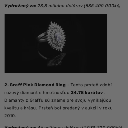
Vydražený za:
23,8 milióna dolárov (535 400 000kč)
2. Graff Pink Diamond Ring
- Tento prsteň zdobí
ružový diamant s hmotnosťou
24.78 karátov
.
Diamanty z Graffu sú známe pre svoju vynikajúcu
kvalitu a krásu. Prsteň bol predaný v aukcii v roku
2010.
Vydražený za:
46 miliónov dolárov (1 033 200 000kč)