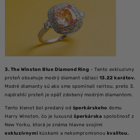
3. The Winston Blue Diamond Ring
- Tento exkluzívny
prsteň obsahuje modrý diamant vážiaci
13.22 karátov.
Modré diamanty sú ako sme spomínali raritou, preto 3.
najdrahší prsteň je opäť zdobený modrým diamantom.
Tento klenot bol predaný od
šperkárskeho
domu
Harry Winston, čo je luxusná
šperkárska
spoločnosť z
New Yorku, ktorá je známa hlavne svojimi
exkluzívnymi
kúskami a nekompromisnou
kvalitou.