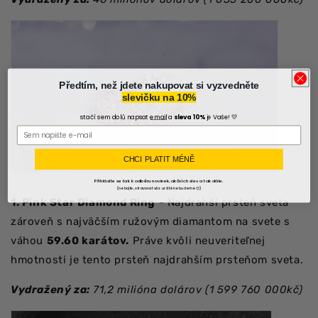
Předtím, než jdete nakupovat si vyzvedněte
slevičku na 10%
stačí sem dolů napsat
email
a
sleva 10%
je Vaše! 💛
CHCI PLATIT MÉNĚ
Přihlásíte se tak k odběru novinek, akčních slev a tak dále.
(nebojte, otravovat vás určitě nebudeme😊)
1. Pink Star Diamond Ring
- Najdrahší prsteň sveta
zároveň s najväčším ružovým diamantom na svete s
váhou
59.60 karátov.
Práve kvôli neuveriteľnej
hmotnosti je tento prsteň najdrahším prsteňom sveta.
Vydražený za:
71,2 milióna dolárov (1 599 760 000kč)