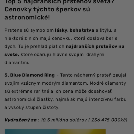
Top 5 najdrahších prsteňov sveta?
Cenovky týchto šperkov sú
astronomické!
Prstene sú symbolom
lásky, bohatstva
a štýlu, a
niektoré z nich majú cenovku, ktorá doslova berie
dych. Tu je prehľad piatich
najdrahších prsteňov na
svete,
ktoré očarujú hlavne svojimi drahými
diamantmi.
5. Blue Diamond Ring
- Tento nádherný prsteň zaujal
svojim vzácnym modrým diamantom. Modré diamanty
sú extrémne raritné a ich cena môže dosahovať
astronomické čiastky, najmä ak majú intenzívnu farbu
a vysoký stupeň čistoty.
Vydražený za
: 10,5 milióna dolárov (
236 475 000kč)