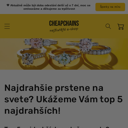
Prejsť k
💛 Aktuálně může být doba odeslání delší až o 7 dní, moc se 
Šperky na míru
obsahu
omlouváme a děkujeme za trpělivost
Košík
Najdrahšie prstene na
svete? Ukážeme Vám top 5
najdrahších!